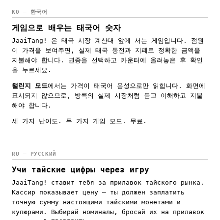
KO — 한국어
게임으로 배우는 태국어 숫자
JaaiTang! 은 태국 시장 계산대 앞에 서는 게임입니다. 점원
이 가격을 보여주면, 실제 태국 동전과 지폐로 정확한 금액을
지불해야 합니다. 권종을 선택하고 카운터에 올려놓은 후 확인
을 누르세요.
챌린지 모드
에서는 가격이 태국어 음성으로만 읽힙니다. 화면에
표시되지 않으므로, 방콕의 실제 시장처럼 듣고 이해하고 지불
해야 합니다.
세 가지 난이도. 두 가지 게임 모드. 무료.
RU — РУССКИЙ
Учи тайские цифры через игру
JaaiTang! ставит тебя за прилавок тайского рынка.
Кассир показывает цену — ты должен заплатить
точную сумму настоящими тайскими монетами и
купюрами. Выбирай номиналы, бросай их на прилавок