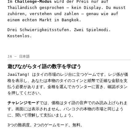
Im
Challenge-Modus
wird der Preis nur auf
Thailändisch gesprochen — kein Display. Du musst
zuhören, verstehen und zahlen — genau wie auf
einem echten Markt in Bangkok.
Drei Schwierigkeitsstufen. Zwei Spielmodi.
Kostenlos.
JA — 日本語
遊びながらタイ語の数字を学ぼう
JaaiTang! はタイの市場のレジ台に立つゲームです。レジ係が価
格を表示し、あなたは本物のタイのコインと紙幣で正確な金額を支
払う必要があります。金種を選んでカウンターに置き、確認ボタン
を押してください。
チャレンジモード
では、価格はタイ語の音声でのみ読み上げられま
す。画面には表示されません。バンコクの本物の市場と同じよう
に、聞いて理解して支払いましょう。
3つの難易度。2つのゲームモード。無料。